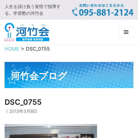
人生を請け負う覚悟で指導す
コ
る。学習塾の河竹会
ン
テ
ン
ツ
に
HOME
>
DSC_0755
HOME
ス
キ
新着情報
ッ
河竹会ブログ
プ
□ お知らせ
河竹会について
□ 河竹会ブログ
□ ごあいさつ
受講コース
DSC_0755
□ 河竹会について
□ 小学部
実 績
2013年3月8日
□ 入会について
□ 中学部
□ 実績ご紹介
教育相談
□ よくあるご質問
□ 高校部
□ 2019年合格体験記