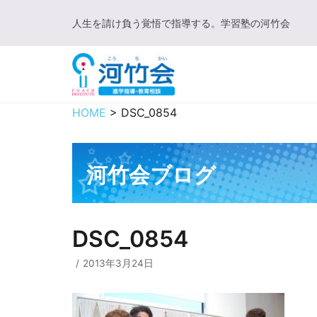
コ
人生を請け負う覚悟で指導する。学習塾の河竹会
ン
テ
ン
ツ
に
HOME
>
DSC_0854
ス
キ
ッ
河竹会ブログ
プ
DSC_0854
2013年3月24日