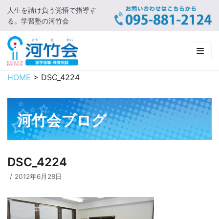
人生を請け負う覚悟で指導す
コ
る。学習塾の河竹会
ン
テ
ン
ツ
に
HOME
>
DSC_4224
HOME
ス
キ
新着情報
ッ
河竹会ブログ
プ
□ お知らせ
河竹会について
□ 河竹会ブログ
□ ごあいさつ
受講コース
DSC_4224
□ 河竹会について
□ 小学部
実 績
2012年6月28日
□ 入会について
□ 中学部
□ 実績ご紹介
教育相談
□ よくあるご質問
□ 高校部
□ 2019年合格体験記