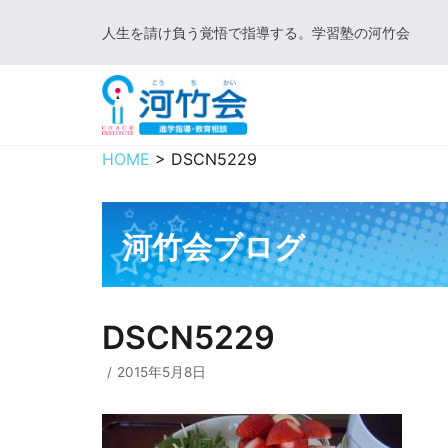
コ
人生を請け負う覚悟で指導する。学習塾の河竹会
ン
テ
ン
ツ
に
HOME
>
DSCN5229
ス
キ
ッ
河竹会ブログ
プ
DSCN5229
2015年5月8日