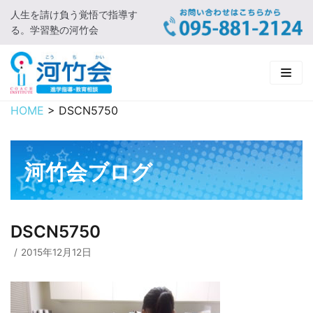
人生を請け負う覚悟で指導す
コ
る。学習塾の河竹会
ン
テ
ン
ツ
に
HOME
>
DSCN5750
HOME
ス
キ
新着情報
ッ
河竹会ブログ
プ
□ お知らせ
河竹会について
□ 河竹会ブログ
□ ごあいさつ
受講コース
DSCN5750
□ 河竹会について
□ 小学部
実 績
2015年12月12日
□ 入会について
□ 中学部
□ 実績ご紹介
教育相談
□ よくあるご質問
□ 高校部
□ 2019年合格体験記