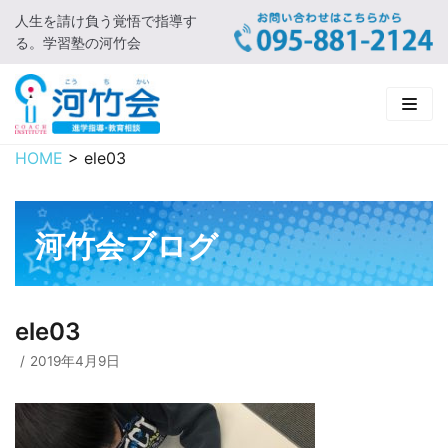
人生を請け負う覚悟で指導す
コ
る。学習塾の河竹会
ン
テ
ン
ツ
に
HOME
>
ele03
HOME
ス
キ
新着情報
ッ
河竹会ブログ
プ
□ お知らせ
河竹会について
□ 河竹会ブログ
□ ごあいさつ
受講コース
ele03
□ 河竹会について
□ 小学部
実 績
2019年4月9日
□ 入会について
□ 中学部
□ 実績ご紹介
教育相談
□ よくあるご質問
□ 高校部
□ 2019年合格体験記