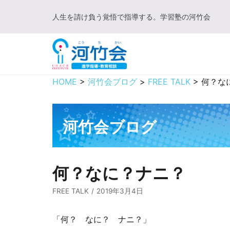
コ
人生を請け負う覚悟で指導する。学習塾の河竹会
ン
テ
ン
ツ
に
HOME
>
河竹会ブログ
>
FREE TALK
>
何？な
ス
キ
ッ
河竹会ブログ
プ
何？なに？ナニ？
FREE TALK
2019年3月4日
「何？ なに？ ナニ？」