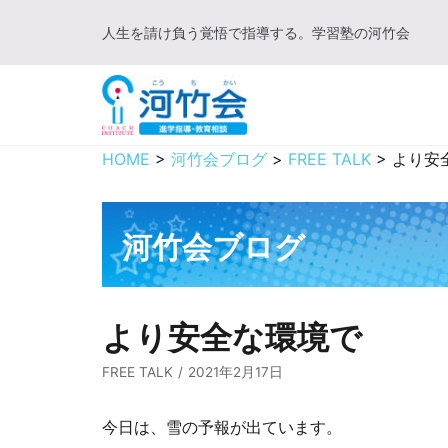
コ
人生を請け負う覚悟で指導する。学習塾の河竹会
ン
テ
ン
ツ
に
HOME
>
河竹会ブログ
>
FREE TALK
>
より安
ス
キ
ッ
河竹会ブログ
プ
より安全な環境で
FREE TALK
2021年2月17日
今日は、雪の予報が出ています。