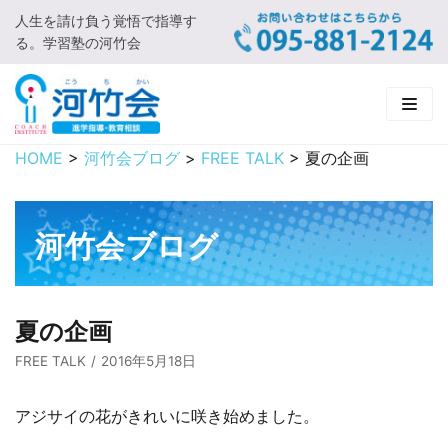
人生を請け負う覚悟で指導す
コ
る。学習塾の河竹会
ン
テ
ン
ツ
に
HOME
>
河竹会ブログ
>
FREE TALK
>
夏の企画
HOME
ス
キ
新着情報
ッ
河竹会ブログ
プ
□ お知らせ
河竹会について
□ 河竹会ブログ
□ ごあいさつ
受講コース
夏の企画
□ 河竹会について
□ 小学部
実 績
FREE TALK
2016年5月18日
□ 入会について
□ 中学部
□ 実績ご紹介
教育相談
アジサイの花がきれいに咲き始めました。
□ よくあるご質問
□ 高校部
□ 2019年合格体験記