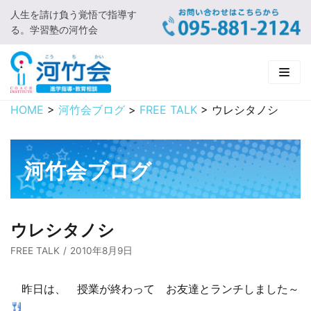
人生を請け負う覚悟で指導す
コ
る。学習塾の河竹会
ン
テ
ン
ツ
に
HOME
>
河竹会ブログ
>
FREE TALK
>
ウレシタノシ
HOME
ス
キ
新着情報
ッ
河竹会ブログ
プ
□ お知らせ
河竹会について
□ 河竹会ブログ
□ ごあいさつ
受講コース
ウレシタノシ
□ 河竹会について
□ 小学部
実 績
FREE TALK
2010年8月9日
□ 入会について
□ 中学部
□ 実績ご紹介
教育相談
昨日は、 授業が終わって お友達とランチしました～
□ よくあるご質問
□ 高校部
□ 2019年合格体験記