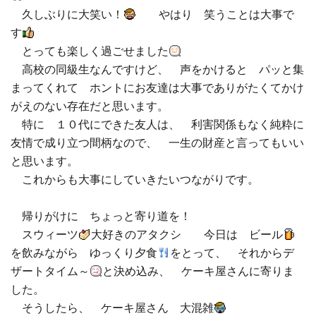
久しぶりに大笑い！
やはり 笑うことは大事で
□ 有料体験指導
す
とっても楽しく過ごせました
高校の同級生なんですけど、 声をかけると パッと集
まってくれて ホントにお友達は大事でありがたくてかけ
がえのない存在だと思います。
特に １０代にできた友人は、 利害関係もなく純粋に
友情で成り立つ間柄なので、 一生の財産と言ってもいい
と思います。
これからも大事にしていきたいつながりです。
帰りがけに ちょっと寄り道を！
スウィーツ
大好きのアタクシ 今日は ビール
を飲みながら ゆっくり夕食
をとって、 それからデ
ザートタイム～
と決め込み、 ケーキ屋さんに寄りま
した。
そうしたら、 ケーキ屋さん 大混雑