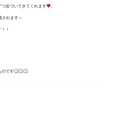
ずつ近づいてきてくれます
。
されます～
す！！
ものです
。