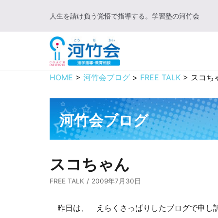
コ
人生を請け負う覚悟で指導する。学習塾の河竹会
ン
テ
ン
ツ
に
HOME
>
河竹会ブログ
>
FREE TALK
>
スコち
ス
キ
ッ
河竹会ブログ
プ
スコちゃん
FREE TALK
2009年7月30日
昨日は、 えらくさっぱりしたブログで申し