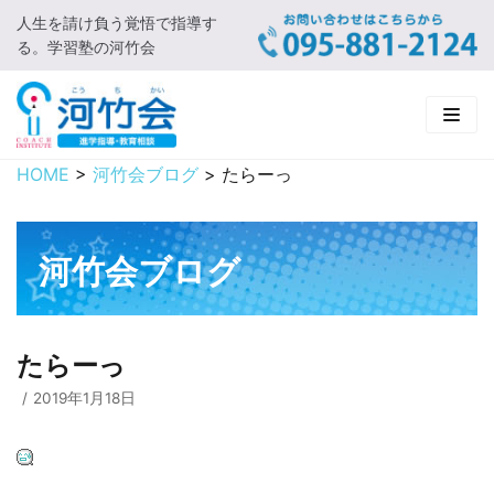
人生を請け負う覚悟で指導す
コ
る。学習塾の河竹会
ン
テ
ン
ツ
に
HOME
>
河竹会ブログ
>
たらーっ
HOME
ス
キ
新着情報
ッ
河竹会ブログ
プ
□ お知らせ
河竹会について
□ 河竹会ブログ
□ ごあいさつ
受講コース
たらーっ
□ 河竹会について
□ 小学部
実 績
2019年1月18日
□ 入会について
□ 中学部
□ 実績ご紹介
教育相談
□ よくあるご質問
□ 高校部
□ 2019年合格体験記