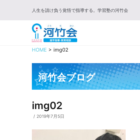
コ
人生を請け負う覚悟で指導する。学習塾の河竹会
ン
テ
ン
ツ
に
HOME
>
img02
ス
キ
ッ
河竹会ブログ
プ
img02
2019年7月5日