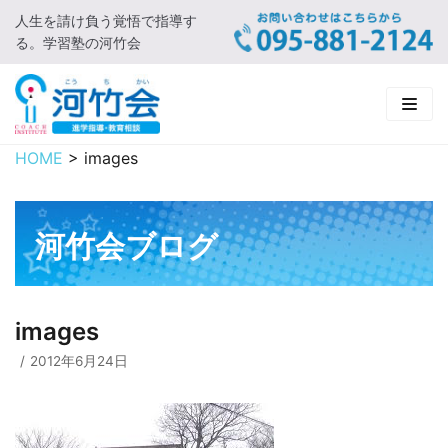
人生を請け負う覚悟で指導す
コ
る。学習塾の河竹会
ン
テ
ン
ツ
に
HOME
>
images
HOME
ス
キ
新着情報
ッ
河竹会ブログ
プ
□ お知らせ
河竹会について
□ 河竹会ブログ
□ ごあいさつ
受講コース
images
□ 河竹会について
□ 小学部
実 績
2012年6月24日
□ 入会について
□ 中学部
□ 実績ご紹介
教育相談
□ よくあるご質問
□ 高校部
□ 2019年合格体験記