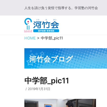
コ
人生を請け負う覚悟で指導する。学習塾の河竹会
ン
テ
ン
ツ
に
HOME
>
中学部_pic11
ス
キ
ッ
河竹会ブログ
プ
中学部_pic11
2019年1月31日