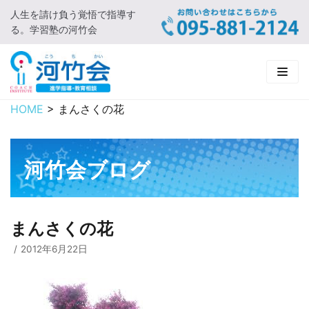
人生を請け負う覚悟で指導す
コ
る。学習塾の河竹会
ン
テ
ン
ツ
に
HOME
>
まんさくの花
HOME
ス
キ
新着情報
ッ
河竹会ブログ
プ
□ お知らせ
河竹会について
□ 河竹会ブログ
□ ごあいさつ
受講コース
まんさくの花
□ 河竹会について
□ 小学部
実 績
2012年6月22日
□ 入会について
□ 中学部
□ 実績ご紹介
教育相談
□ よくあるご質問
□ 高校部
□ 2019年合格体験記