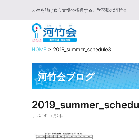
コ
人生を請け負う覚悟で指導する。学習塾の河竹会
ン
テ
ン
ツ
に
HOME
>
2019_summer_schedule3
ス
キ
ッ
河竹会ブログ
プ
2019_summer_schedu
2019年7月5日