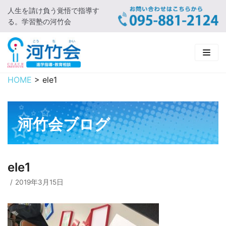
人生を請け負う覚悟で指導す
コ
る。学習塾の河竹会
ン
テ
ン
ツ
に
HOME
>
ele1
HOME
ス
キ
新着情報
ッ
河竹会ブログ
プ
□ お知らせ
河竹会について
□ 河竹会ブログ
□ ごあいさつ
受講コース
ele1
□ 河竹会について
□ 小学部
実 績
2019年3月15日
□ 入会について
□ 中学部
□ 実績ご紹介
教育相談
□ よくあるご質問
□ 高校部
□ 2019年合格体験記