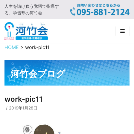
人生を請け負う覚悟で指導す
コ
る。学習塾の河竹会
ン
テ
ン
ツ
に
HOME
>
work-pic11
HOME
ス
キ
新着情報
ッ
河竹会ブログ
プ
□ お知らせ
河竹会について
□ 河竹会ブログ
□ ごあいさつ
受講コース
work-pic11
□ 河竹会について
□ 小学部
実 績
2019年1月28日
□ 入会について
□ 中学部
□ 実績ご紹介
教育相談
□ よくあるご質問
□ 高校部
□ 2019年合格体験記