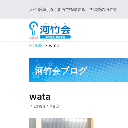
コ
人生を請け負う覚悟で指導する。学習塾の河竹会
ン
テ
ン
ツ
に
HOME
>
wata
ス
キ
ッ
河竹会ブログ
プ
wata
2019年4月8日