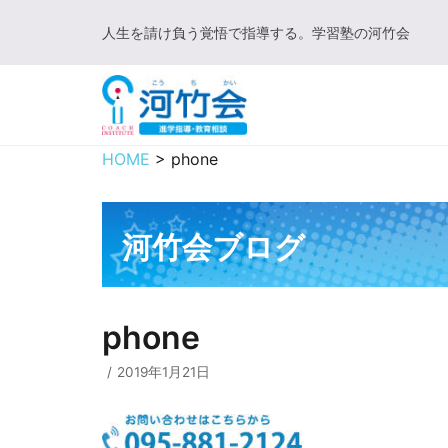
コ
人生を請け負う覚悟で指導する。学習塾の河竹会
ン
テ
ン
ツ
に
HOME
>
phone
ス
キ
ッ
河竹会ブログ
プ
phone
2019年1月21日