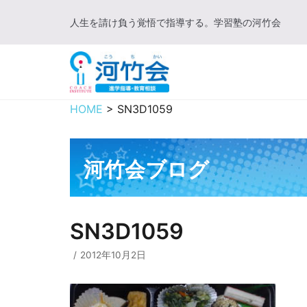
コ
人生を請け負う覚悟で指導する。学習塾の河竹会
ン
テ
ン
ツ
に
HOME
>
SN3D1059
ス
キ
ッ
河竹会ブログ
プ
SN3D1059
2012年10月2日