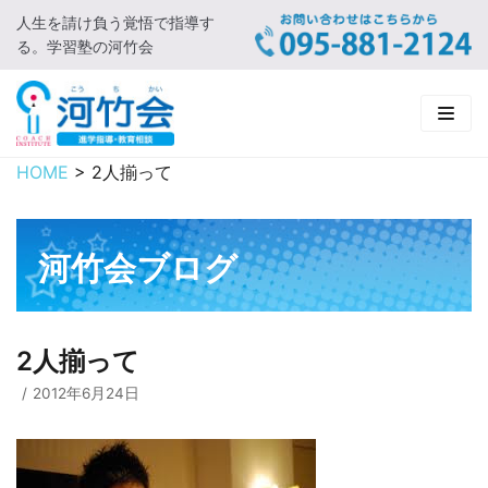
人生を請け負う覚悟で指導す
コ
る。学習塾の河竹会
ン
テ
ン
ツ
に
HOME
>
2人揃って
HOME
ス
キ
新着情報
ッ
河竹会ブログ
プ
□ お知らせ
河竹会について
□ 河竹会ブログ
□ ごあいさつ
受講コース
2人揃って
□ 河竹会について
□ 小学部
実 績
2012年6月24日
□ 入会について
□ 中学部
□ 実績ご紹介
教育相談
□ よくあるご質問
□ 高校部
□ 2019年合格体験記